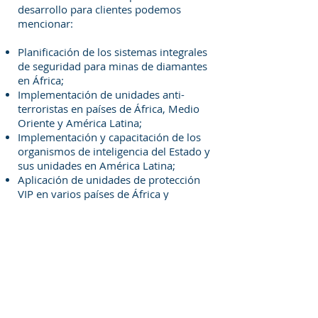
desarrollo para clientes podemos
mencionar:
Planificación de los sistemas integrales
de seguridad para minas de diamantes
en África;
Implementación de unidades anti-
terroristas en países de África, Medio
Oriente y América Latina;
Implementación y capacitación de los
organismos de inteligencia del Estado y
sus unidades en América Latina;
Aplicación de unidades de protección
VIP en varios países de África y
América Latina;
Consultoría de seguridad e
investigación para bancos, entidades
financieras y compañías de seguros;
Implementación de sistemas integrales
de seguridad y de consultoría de
seguridad , prevención de pérdidas
para grandes supermercados y